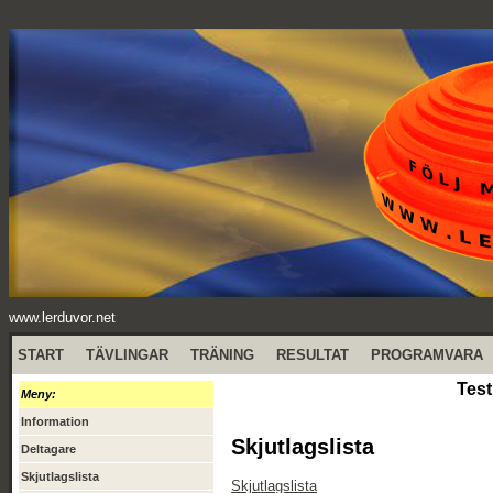
www.lerduvor.net
START
TÄVLINGAR
TRÄNING
RESULTAT
PROGRAMVARA
Test
Meny:
Information
Skjutlagslista
Deltagare
Skjutlagslista
Skjutlagslista