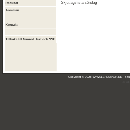
Skjutlagslista söndag
Resultat
Anmälan
Kontakt
Tillbaka till Nimrod Jakt och SSF
Copyright © 2026 WWW.LERDUVOR.NET ge
(leir