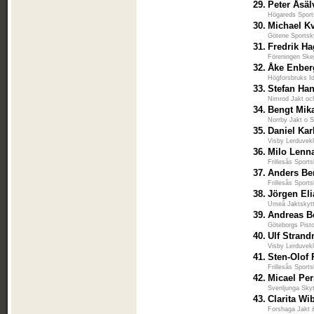
29.
Peter Åsäl
Högareds Sport
30.
Michael Kv
Götene Sportsk
31.
Fredrik H
Föreningen Ske
32.
Åke Enber
Högforsbruks Id
33.
Stefan Ha
Nimrod Jakt o
34.
Bengt Mik
Norrby Jakt o S
35.
Daniel Kar
Visby Lerduvek
36.
Milo Lenn
Frillesås Sport
37.
Anders Be
Frillesås Sport
38.
Jörgen El
Umeå Jaktskyt
39.
Andreas B
Göteborgs Pisto
40.
Ulf Strand
Visby Lerduvek
41.
Sten-Olof 
Frillesås Sport
42.
Micael Pe
Svenljunga Skyt
43.
Clarita Wi
Forshaga Jakt 