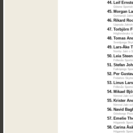
44.
Leif Ernst
Götene Sportsk
45.
Morgan La
Gunnarsjö Jakt
46.
Rikard Ro
Uppsala Jaktsk
47.
Torbjörn 
Högforsbruks Id
48.
Tomas An
Svenljunga Skyt
49.
Lars-Åke T
Norrby Jakt o S
50.
Leia Steen
Frillesås Sport
51.
Stefan Jo
Falköpings Spo
52.
Per Gusta
Fridafors Skytt
53.
Linus Lar
Frillesås Sport
54.
Mikael Bj
Nimrod Jakt o
55.
Krister A
Nimrod Jakt o
56.
Navid Bag
Göteborgs Pisto
57.
Emelie Th
Högareds Sport
58.
Carina Åsä
Högareds Sport