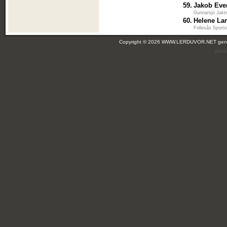
59.
Jakob Eve
Gunnarsjö Jakt
60.
Helene La
Frillesås Sport
Copyright © 2026 WWW.LERDUVOR.NET ge
(leir