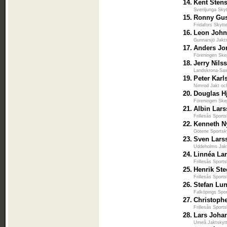
14.
Kent Sten
Svenljunga Skyt
15.
Ronny Gus
Fridafors Skytt
16.
Leon Joh
Gunnarsjö Jakt
17.
Anders Jo
Föreningen Ske
18.
Jerry Nils
Landskrona-Sax
19.
Peter Karl
Nimrod Jakt o
20.
Douglas Hj
Föreningen Ske
21.
Albin Lar
Frillesås Sport
22.
Kenneth N
Götene Sportsk
23.
Sven Lars
Uddeholms Jakt
24.
Linnéa La
Frillesås Sport
25.
Henrik St
Frillesås Sport
26.
Stefan Lu
Falköpings Spo
27.
Christoph
Frillesås Sport
28.
Lars Joha
Umeå Jaktskyt