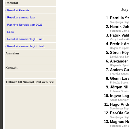
Resultat
Jury
- Resultat klassvis
- Resultat sammanlagt
1.
Pernilla S
Svenljunga Skyt
- Ranking Nordisk trap 2025
2.
Henrik Jo
Forshaga Jakt 
- LLT4
3.
Patrik Vah
- Resultat sammanlagt+ final
Visby Lerduvek
4.
Fredrik A
- Resultat sammanlagt + final.
Högareds Sport
5.
Sören Höy
Anmälan
Landskrona-Sax
6.
Alexander
Högareds Sport
Kontakt
7.
Anders G
Frillesås Sport
8.
Glenn Lar
Tillbaka till Nimrod Jakt och SSF
Frillesås Sport
9.
Jörgen Ni
Frillesås Sport
10.
Ingvar La
Abilds Sportsky
11.
Hugo And
Svenljunga Skyt
12.
Per-Ola Co
Svenljunga Skyt
13.
Magnus Hu
Forshaga Jakt 