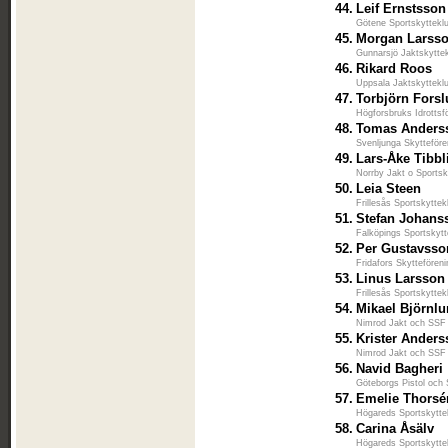
44.
Leif Ernstsson
Götene Sportskyttekl
45.
Morgan Larss
Gunnarsjö Jaktskytte
46.
Rikard Roos
Uppsala Jaktskyttekl
47.
Torbjörn Fors
Högforsbruks Idrottsf
48.
Tomas Anders
Svenljunga Skytteföre
49.
Lars-Åke Tibbl
Norrby Jakt o Sportsk
50.
Leia Steen
Frillesås Sportskyttek
51.
Stefan Johans
Falköpings Sportskyt
52.
Per Gustavsso
Fridafors Skyttefören
53.
Linus Larsson
Frillesås Sportskyttek
54.
Mikael Björnl
Nimrod Jakt och SSF
55.
Krister Ander
Nimrod Jakt och SSF
56.
Navid Bagheri
Göteborgs Pistol och 
57.
Emelie Thorsé
Högareds Sportskytte
58.
Carina Åsälv
Högareds Sportskytte