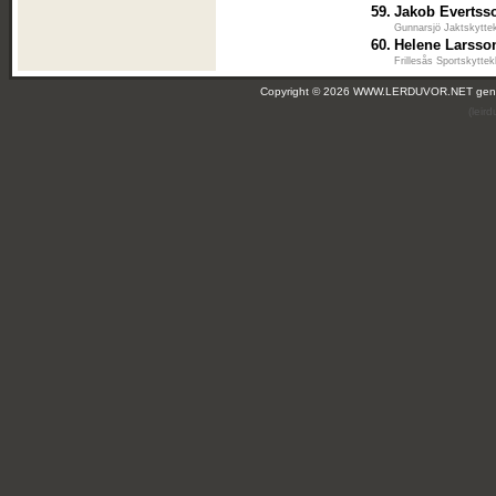
59.
Jakob Evertss
Gunnarsjö Jaktskytte
60.
Helene Larsso
Frillesås Sportskyttek
Copyright © 2026 WWW.LERDUVOR.NET ge
(leir