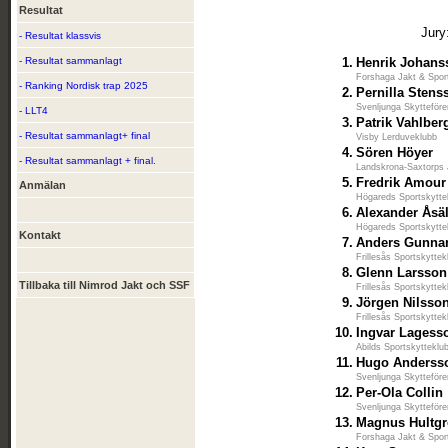
Resultat
Jury
- Resultat klassvis
- Resultat sammanlagt
1.
Henrik Johans
Forshaga Jakt & Spor
- Ranking Nordisk trap 2025
2.
Pernilla Stens
Svenljunga Skytteföre
- LLT4
3.
Patrik Vahlber
- Resultat sammanlagt+ final
Visby Lerduveklubb
4.
Sören Höyer
- Resultat sammanlagt + final.
Landskrona-Saxtorps 
5.
Fredrik Amour
Anmälan
Högareds Sportskytte
6.
Alexander Åsä
Högareds Sportskytte
Kontakt
7.
Anders Gunna
Frillesås Sportskyttek
8.
Glenn Larsson
Tillbaka till Nimrod Jakt och SSF
Frillesås Sportskyttek
9.
Jörgen Nilsso
Frillesås Sportskyttek
10.
Ingvar Lagess
Abilds Sportskytteklu
11.
Hugo Anderss
Svenljunga Skytteföre
12.
Per-Ola Collin
Svenljunga Skytteföre
13.
Magnus Hultg
Forshaga Jakt & Spor