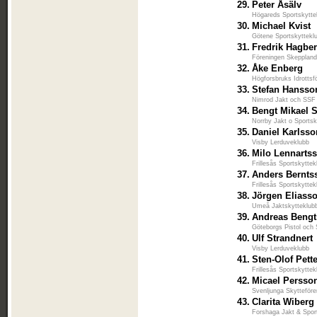
29.
Peter Åsälv
Högareds Sportskytte
30.
Michael Kvist
Götene Sportskyttekl
31.
Fredrik Hagbe
Föreningen Skeppland
32.
Åke Enberg
Högforsbruks Idrottsf
33.
Stefan Hansso
Nimrod Jakt och SSF
34.
Bengt Mikael 
Norrby Jakt o Sportsk
35.
Daniel Karlsso
Visby Lerduveklubb
36.
Milo Lennarts
Frillesås Sportskyttek
37.
Anders Bernts
Frillesås Sportskyttek
38.
Jörgen Eliass
Umeå Jaktskytteklub
39.
Andreas Beng
Göteborgs Pistol och 
40.
Ulf Strandnert
Visby Lerduveklubb
41.
Sten-Olof Pett
Frillesås Sportskyttek
42.
Micael Persso
Svenljunga Skytteföre
43.
Clarita Wiberg
Forshaga Jakt & Spor