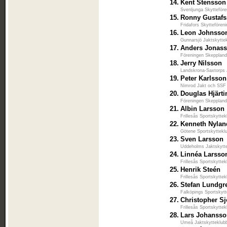
14.
Kent Stensson
Svenljunga Skytteföre
15.
Ronny Gustaf
Fridafors Skyttefören
16.
Leon Johnsso
Gunnarsjö Jaktskytte
17.
Anders Jonas
Föreningen Skeppland
18.
Jerry Nilsson
Landskrona-Saxtorps 
19.
Peter Karlsson
Nimrod Jakt och SSF
20.
Douglas Hjärti
Föreningen Skeppland
21.
Albin Larsson
Frillesås Sportskyttek
22.
Kenneth Nylan
Götene Sportskyttekl
23.
Sven Larsson
Uddeholms Jaktskytt
24.
Linnéa Larsso
Frillesås Sportskyttek
25.
Henrik Steén
Frillesås Sportskyttek
26.
Stefan Lundgr
Falköpings Sportskyt
27.
Christopher S
Frillesås Sportskyttek
28.
Lars Johanss
Umeå Jaktskytteklub