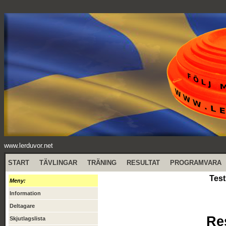
www.lerduvor.net
START
TÄVLINGAR
TRÄNING
RESULTAT
PROGRAMVARA
Test
Meny:
Information
Deltagare
Re
Skjutlagslista