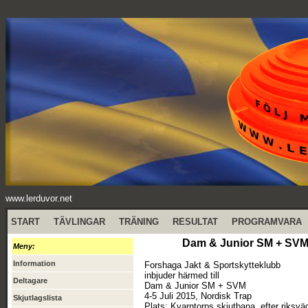
www.lerduvor.net
START
TÄVLINGAR
TRÄNING
RESULTAT
PROGRAMVARA
Dam & Junior SM + SVM 4
Meny:
Information
Forshaga Jakt & Sportskytteklubb
inbjuder härmed till
Deltagare
Dam & Junior SM + SVM
4-5 Juli 2015, Nordisk Trap
Skjutlagslista
Plats: Kvarntorps skjutbana, efter riksv