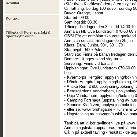
Resultat
(Står även Klarälvsgården på en skylt där
Omfattning: Lördag 100 duvor, söndag 50 
Duvor: Orange, Laport
Starttid: 09.00
Kontakt
Samlingstid: 08.30
Träning: Fredagen den 3 juli, kl 14.00-19
Anmälan till: Ove Lundström 070-60 60 7
Tillbaka till Forshaga Jakt &
OBS! För att anmälan ska vara godkänd kr
Sportskytteklubb
Anmälan senast: Söndagen den 28 juni.
Klass: Dam, Junior, 50+, 60+, 70+.
Startavgift: 500kr/skytt.
Startlista: Finns på banan fredagen den 3 
Domare: Uttages bland skyttarna.
Servering: Finns vid banan!
Upplysningar: Ove Lundström 070-60 60
Logi:
• Kvarntorps Herrgård, upplysning/bokni
• Dömle Herrgård, upplysning/bokning, 
• Antika Rum B&B, upplysning/bokning,
• Bergsgårdens Vandrarhem, upplysning/
• Deje Vandrarhem, upplysning/bokning 0
• Camping Forshaga (uppställning av hus
• Scandic Klarälven, upplysning/bokning
• eller se, www.forshaga.se - Turism & 
• Uppställning av husvagn/husbil vid ba
Tänk på att vi kör tävlingen live på www.
Anmälningslistan uppdateras med jämna 
Gå in på aktuell tävling - resultat - deltaga