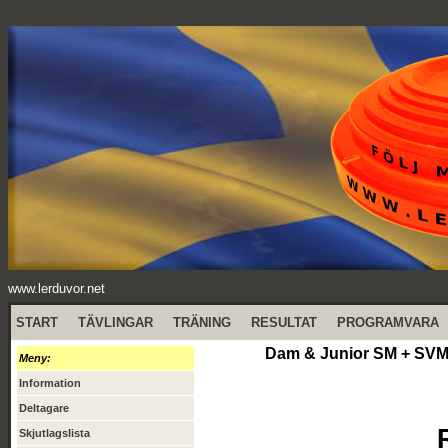
www.lerduvor.net
START
TÄVLINGAR
TRÄNING
RESULTAT
PROGRAMVARA
Dam & Junior SM + SVM 4
Meny:
Information
Deltagare
Skjutlagslista