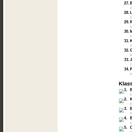
27.
1
28.
1
29.
1
30.
1
31.
5
32.
0
33.
2
34.
0
Klas
1.
1
2.
0
3.
1
4.
1
5.