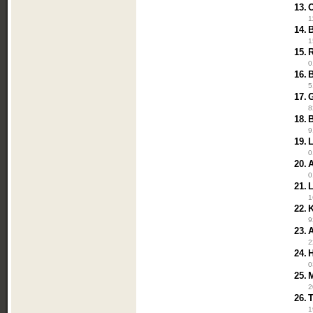
13.
1
14.
1
15.
0
16.
5
17.
G
8
18.
B
9
19.
0
20.
0
21.
1
22.
9
23.
2
24.
0
25.
2
26.
1