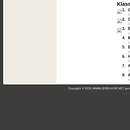
Klas
1.
9
2.
O
4
3.
1
4.
1
5.
3
6.
0
7.
2
8.
0
Copyright © 2026 WWW.LERDUVOR.NET ge
(leir