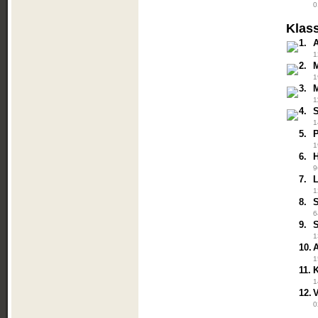
0
Klas
1.
1
2.
M
1
3.
1
4.
1
5.
P
1
6.
9
7.
1
8.
6
9.
1
10.
1
11.
1
12.
V
0