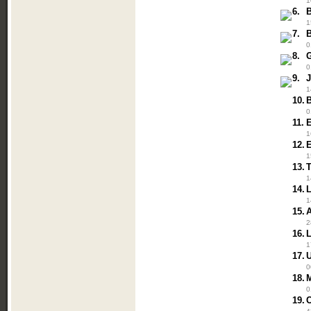
1
6.
1
7.
B
0
8.
0
9.
1
10.
B
0
11.
E
1
12.
1
13.
1
14.
1
15.
2
16.
1
17.
U
0
18.
0
19.