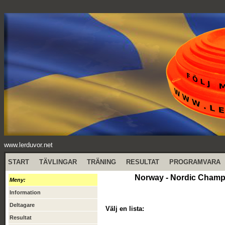
www.lerduvor.net
START
TÄVLINGAR
TRÄNING
RESULTAT
PROGRAMVARA
Norway - Nordic Champ
Meny:
Information
Deltagare
Välj en lista:
Resultat