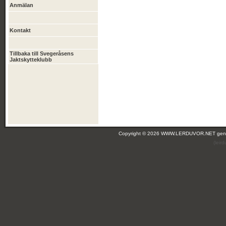
Anmälan
Kontakt
Tillbaka till Svegeråsens
Jaktskytteklubb
Copyright © 2026 WWW.LERDUVOR.NET ge
(leir