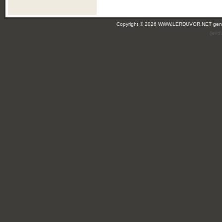
Copyright © 2026 WWW.LERDUVOR.NET ge
(leir