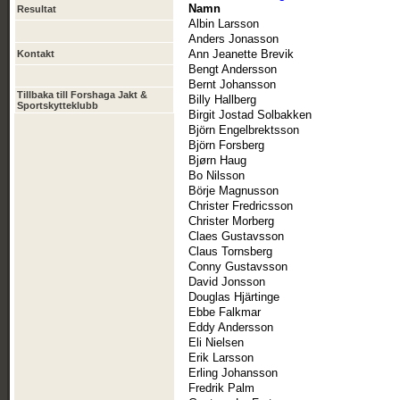
Namn
Resultat
Albin Larsson
Anders Jonasson
Ann Jeanette Brevik
Kontakt
Bengt Andersson
Bernt Johansson
Tillbaka till Forshaga Jakt &
Billy Hallberg
Sportskytteklubb
Birgit Jostad Solbakken
Björn Engelbrektsson
Björn Forsberg
Bjørn Haug
Bo Nilsson
Börje Magnusson
Christer Fredricsson
Christer Morberg
Claes Gustavsson
Claus Tornsberg
Conny Gustavsson
David Jonsson
Douglas Hjärtinge
Ebbe Falkmar
Eddy Andersson
Eli Nielsen
Erik Larsson
Erling Johansson
Fredrik Palm