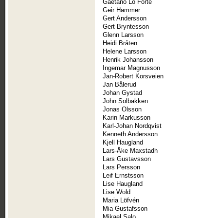
Gaetano Lo Forte
Geir Hammer
Gert Andersson
Gert Bryntesson
Glenn Larsson
Heidi Bråten
Helene Larsson
Henrik Johansson
Ingemar Magnusson
Jan-Robert Korsveien
Jan Bålerud
Johan Gystad
John Solbakken
Jonas Olsson
Karin Markusson
Karl-Johan Nordqvist
Kenneth Andersson
Kjell Haugland
Lars-Åke Maxstadh
Lars Gustavsson
Lars Persson
Leif Ernstsson
Lise Haugland
Lise Wold
Maria Löfvén
Mia Gustafsson
Mikael Salo