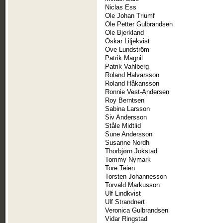
Niclas Ess
Ole Johan Triumf
Ole Petter Gulbrandsen
Ole Bjerkland
Oskar Liljekvist
Ove Lundström
Patrik Magnil
Patrik Vahlberg
Roland Halvarsson
Roland Håkansson
Ronnie Vest-Andersen
Roy Berntsen
Sabina Larsson
Siv Andersson
Ståle Midtlid
Sune Andersson
Susanne Nordh
Thorbjørn Jokstad
Tommy Nymark
Tore Teien
Torsten Johannesson
Torvald Markusson
Ulf Lindkvist
Ulf Strandnert
Veronica Gulbrandsen
Vidar Ringstad