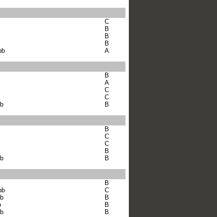
C
B
B
B
bb
A
B
A
C
C
bb
B
B
C
C
B
bb
B
B
bb
C
bb
B
b
B
bb
B