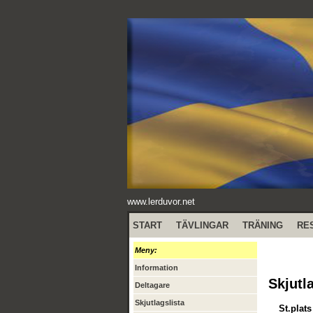
www.lerduvor.net
START
TÄVLINGAR
TRÄNING
RE
Meny:
Information
Skjutl
Deltagare
Skjutlagslista
St.plats