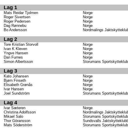
Lag 1
Mats Reidar Tjolmen
Norge
Roger Sivertsen
Norge
Roger Pedersen
Norge
Dag Rønnebu
Norge
Bo Andersson
Nordmalings Jaktskytteklu
Lag 2
Tore Kristian Storvoll
Norge
Ivan K Kleven
Norge
Yngve Hansen
Norge
Dan Furnes
Norge
Simon Albertsson
Storumans Sportskytteklu
Lag 3
Kato Johansen
Norge
Bjørn Finseth
Norge
Elisabeth Grønås
Norge
Ivar Hansen
Norge
Joel Sundström
Storumans Sportskytteklu
Lag 4
Ivar Sæteren
Norge
Christina Adolfsson
Nordmalings Jaktskytteklu
Mikael Salo
Storumans Sportskytteklu
Thor Göransson
Sundsvalls Jaktskytteklub
Mats Söderström
Storumans Sportskytteklu