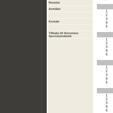
Resultat
Anmälan
1
2
3
Kontakt
4
5
Tillbaka till Storumans
Sportskytteklubb
1
2
3
4
5
1
2
3
4
5
1
2
3
4
5