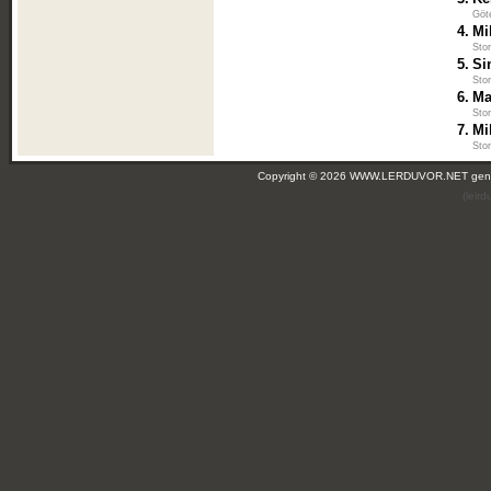
Göt
4.
Mi
Sto
5.
Si
Sto
6.
Ma
Sto
7.
Mi
Sto
Copyright © 2026 WWW.LERDUVOR.NET ge
(leir