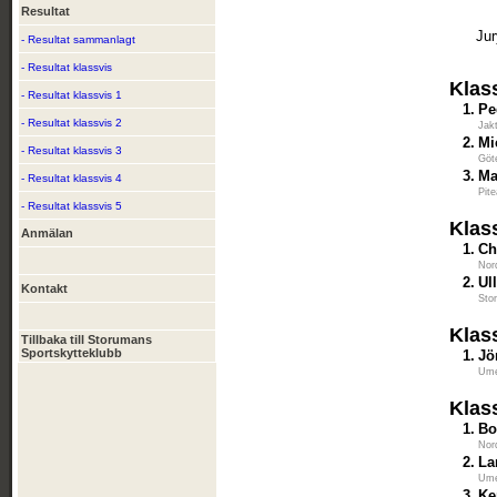
Resultat
Ju
- Resultat sammanlagt
- Resultat klassvis
Klas
- Resultat klassvis 1
1.
Pe
- Resultat klassvis 2
Jak
2.
Mi
- Resultat klassvis 3
Göt
3.
Ma
- Resultat klassvis 4
Pit
- Resultat klassvis 5
Klas
Anmälan
1.
Ch
Nor
2.
Ul
Kontakt
Sto
Klas
Tillbaka till Storumans
Sportskytteklubb
1.
Jö
Ume
Klas
1.
Bo
Nor
2.
La
Ume
3.
Ke