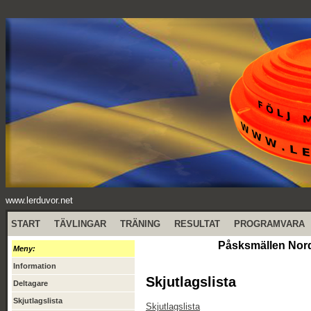
www.lerduvor.net
START
TÄVLINGAR
TRÄNING
RESULTAT
PROGRAMVARA
Påsksmällen Nord
Meny:
Information
Skjutlagslista
Deltagare
Skjutlagslista
Skjutlagslista