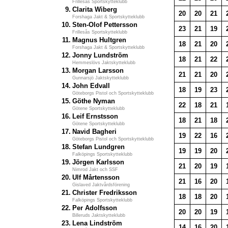
Frillesås Sportskytteklubb
9.
Clarita Wiberg
20
20
21
Forshaga Jakt & Sportskytteklubb
10.
Sten-Olof Pettersson
23
21
19
Frillesås Sportskytteklubb
11.
Magnus Hultgren
18
21
20
Forshaga Jakt & Sportskytteklubb
12.
Jonny Lundström
18
21
22
Hemmeslövs Jaktskytteklubb
13.
Morgan Larsson
21
21
20
Gunnarsjö Jaktskytteklubb
14.
John Edvall
18
19
23
Göteborgs Pistol och Sportskytteklubb
15.
Göthe Nyman
22
18
21
Götene Sportskytteklubb
16.
Leif Ernstsson
18
21
18
Götene Sportskytteklubb
17.
Navid Bagheri
19
22
16
Göteborgs Pistol och Sportskytteklubb
18.
Stefan Lundgren
19
19
20
Falköpings Sportskytteklubb
19.
Jörgen Karlsson
21
20
19
Nimrod Jakt och SSF
20.
Ulf Mårtensson
21
16
20
Gislaved Jaktvårdsförening
21.
Christer Fredriksson
18
18
20
Falköpings Sportskytteklubb
22.
Per Adolfsson
20
20
19
Billeruds Jaktskytteklubb
23.
Lena Lindström
14
16
20