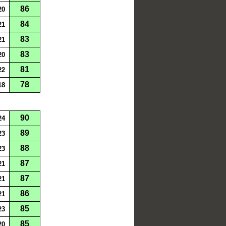
86
20
84
21
83
21
83
20
81
22
78
18
90
24
89
23
88
23
87
21
87
21
86
21
85
23
85
20