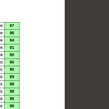
97
24
96
24
94
24
91
24
90
24
90
23
90
21
89
22
88
21
88
21
86
22
86
22