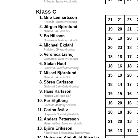
Frillesås Sportskytteklubb
Klass C
1.
Milo Lennartsson
21
21
23
Frillesås Sportskytteklubb
2.
Jörgen Björnlund
19
20
21
Nimrod Jakt och SSF
3.
Bo Nilsson
16
19
20
Gunnarsjö Jaktskytteklubb
4.
Michael Ekdahl
20
23
18
Fridafors Skytteförening
5.
Veronica Lishöj
18
18
17
Gunnarsjö Jaktskytteklubb
6.
Stefan Hoof
18
16
18
Gislaved Jaktvårdsförening
7.
Mikael Björnlund
15
19
20
Nimrod Jakt och SSF
8.
Sören Carlsson
18
14
17
Gislaved Jaktvårdsförening
9.
Hans Karlsson
19
15
16
Nimrod Jakt och SSF
10.
Per Elgtberg
16
20
16
Billeruds Jaktskytteklubb
11.
Carina Åsälv
20
18
16
Högareds Sportskytteklubb
12.
Anders Pettersson
21
20
13
Hemmeslövs Jaktskytteklubb
13.
Björn Eriksson
16
13
17
Föreningen Skepplanda Sportskyttar
14.
Mohamad Abdullatif Albacha