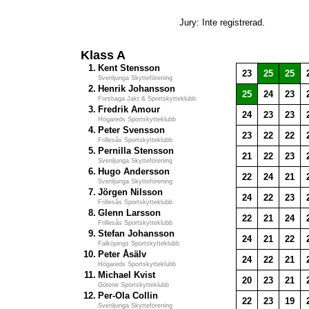
Jury: Inte registrerad.
Klass A
1.
Kent Stensson
23
25
25
Svenljunga Skytteförening
2.
Henrik Johansson
25
24
23
Forshaga Jakt & Sportskytteklubb
3.
Fredrik Amour
24
23
23
Högareds Sportskytteklubb
4.
Peter Svensson
23
22
22
Frillesås Sportskytteklubb
5.
Pernilla Stensson
21
22
23
Svenljunga Skytteförening
6.
Hugo Andersson
22
24
21
Svenljunga Skytteförening
7.
Jörgen Nilsson
24
22
23
Frillesås Sportskytteklubb
8.
Glenn Larsson
22
21
24
Frillesås Sportskytteklubb
9.
Stefan Johansson
24
21
22
Falköpings Sportskytteklubb
10.
Peter Åsälv
24
22
21
Högareds Sportskytteklubb
11.
Michael Kvist
20
23
21
Götene Sportskytteklubb
12.
Per-Ola Collin
22
23
19
Svenljunga Skytteförening