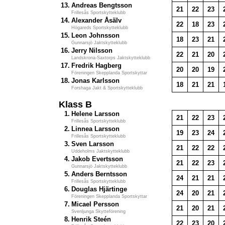
13.
Andreas Bengtsson
21
22
23
Frillesås Sportskytteklubb
14.
Alexander Åsälv
22
18
23
Högareds Sportskytteklubb
15.
Leon Johnsson
18
23
21
Gunnarsjö Jaktskytteklubb
16.
Jerry Nilsson
22
21
20
Landskrona-Saxtorps Jaktskytteklubb
17.
Fredrik Hagberg
20
20
19
Föreningen Skepplanda Sportskyttar
18.
Jonas Karlsson
18
21
21
Forshaga Jakt & Sportskytteklubb
Klass B
1.
Helene Larsson
21
22
23
Frillesås Sportskytteklubb
2.
Linnea Larsson
19
23
24
Frillesås Sportskytteklubb
3.
Sven Larsson
21
22
22
Uddeholms Jaktskytteklubb
4.
Jakob Evertsson
21
22
23
Gunnarsjö Jaktskytteklubb
5.
Anders Berntsson
24
21
21
Frillesås Sportskytteklubb
6.
Douglas Hjärtinge
24
20
21
Föreningen Skepplanda Sportskyttar
7.
Micael Persson
21
20
21
Svenljunga Skytteförening
8.
Henrik Steén
22
23
20