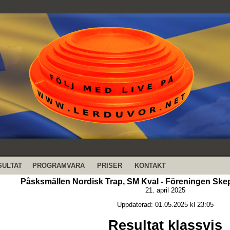
SULTAT
PROGRAMVARA
PRISER
KONTAKT
Påsksmällen Nordisk Trap, SM Kval - Föreningen Ske
21. april 2025
Uppdaterad: 01.05.2025 kl 23:05
Resultat klassvis