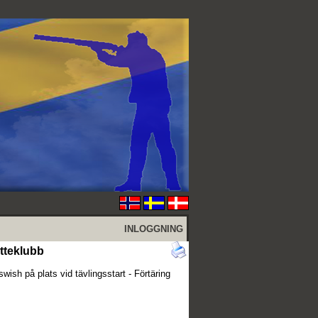
INLOGGNING
ytteklubb
wish på plats vid tävlingsstart - Förtäring