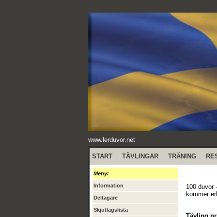
www.lerduvor.net
START
TÄVLINGAR
TRÄNING
RE
Meny:
Information
100 duvor -
kommer erb
Deltagare
Skjutlagslista
Tävling pr