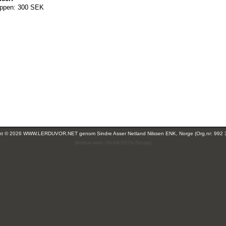
ppen:
300 SEK
ght © 2026 WWW.LERDUVOR.NET genom
Sindre Asser Netland Nilssen ENK, Norge (Org.nr: 992 
(leirdue-web-76c49c557b-5zcqw)