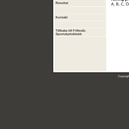
Resultat
A, B, C, Ö
Kontakt
Tillbaka till Frillesås
Sportskytteklubb
Copyri