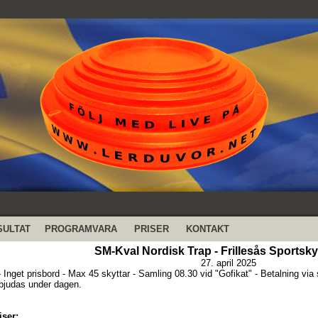
SULTAT
PROGRAMVARA
PRISER
KONTAKT
SM-Kval Nordisk Trap - Frillesås Sportsk
27. april 2025
 Inget prisbord - Max 45 skyttar - Samling 08.30 vid "Gofikat" - Betalning via s
judas under dagen.
iser: