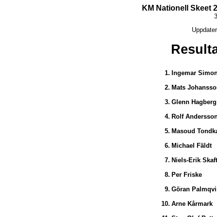
KM Nationell Skeet 2
3
Uppdater
Result
1.
Ingemar Simo
2.
Mats Johansso
3.
Glenn Hagberg
4.
Rolf Andersso
5.
Masoud Tondk
6.
Michael Fäldt
7.
Niels-Erik Skaf
8.
Per Friske
9.
Göran Palmqvi
10.
Arne Kårmark