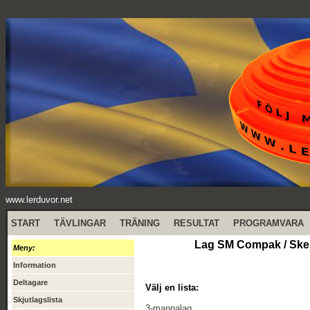
www.lerduvor.net
START
TÄVLINGAR
TRÄNING
RESULTAT
PROGRAMVARA
Lag SM Compak / Skep
Meny:
Information
Deltagare
Välj en lista:
Skjutlagslista
3-mannalag