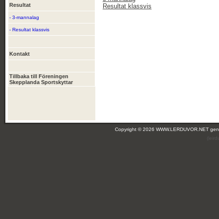
Resultat
Resultat klassvis
- 3-mannalag
- Resultat klassvis
Kontakt
Tillbaka till Föreningen
Skepplanda Sportskyttar
Copyright © 2026 WWW.LERDUVOR.NET ge
(leir