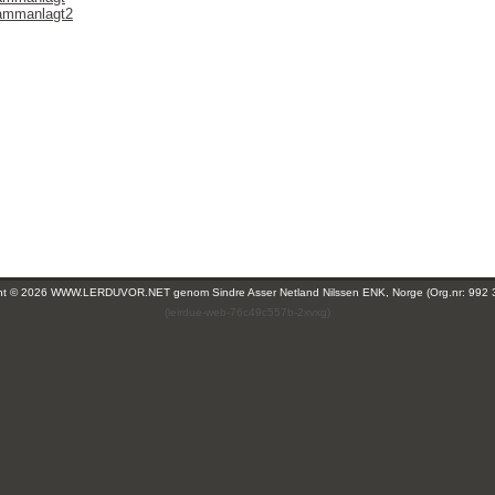
sammanlagt2
ght © 2026 WWW.LERDUVOR.NET genom
Sindre Asser Netland Nilssen ENK, Norge (Org.nr: 992 
(leirdue-web-76c49c557b-2xvxg)