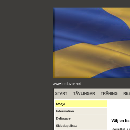
www.lerduvor.net
START
TÄVLINGAR
TRÄNING
RE
Meny:
Information
Deltagare
Välj en lis
Skjutlagslista
Resultat 