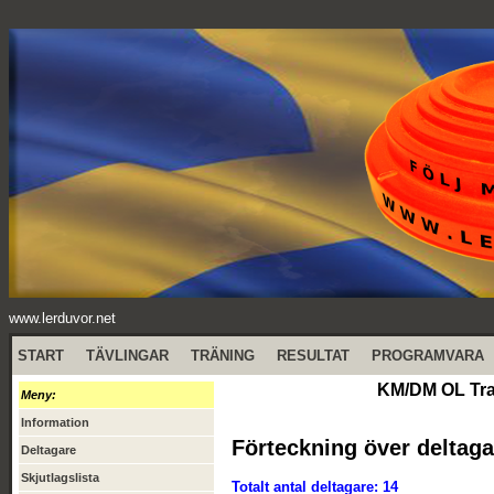
www.lerduvor.net
START
TÄVLINGAR
TRÄNING
RESULTAT
PROGRAMVARA
KM/DM OL Tra
Meny:
Information
Förteckning över deltaga
Deltagare
Skjutlagslista
Totalt antal deltagare: 14