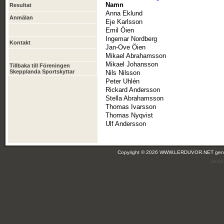
Namn
Resultat
Anna Eklund
Anmälan
Eje Karlsson
Emil Öien
Ingemar Nordberg
Kontakt
Jan-Ove Öien
Mikael Abrahamsson
Mikael Johansson
Tillbaka till Föreningen
Skepplanda Sportskyttar
Nils Nilsson
Peter Uhlén
Rickard Andersson
Stella Abrahamsson
Thomas Ivarsson
Thomas Nyqvist
Ulf Andersson
Copyright © 2026 WWW.LERDUVOR.NET ge
(leir