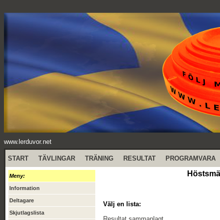
www.lerduvor.net
START
TÄVLINGAR
TRÄNING
RESULTAT
PROGRAMVARA
Höstsmäl
Meny:
Information
Deltagare
Välj en lista:
Skjutlagslista
Resultat sammanlagt