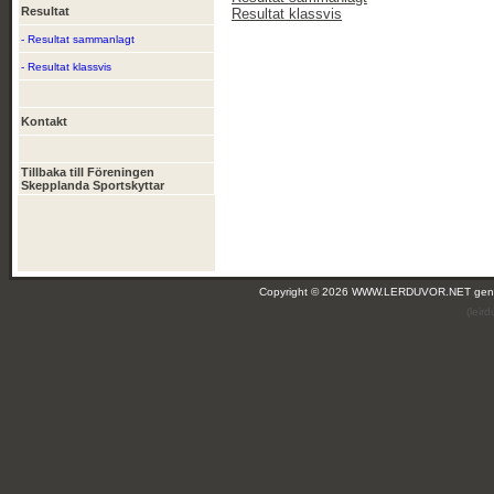
Resultat
Resultat klassvis
- Resultat sammanlagt
- Resultat klassvis
Kontakt
Tillbaka till Föreningen
Skepplanda Sportskyttar
Copyright © 2026 WWW.LERDUVOR.NET ge
(leir