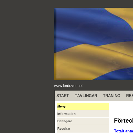
www.lerduvor.net
START
TÄVLINGAR
TRÄNING
RE
Meny:
Information
Förtec
Deltagare
Resultat
Totalt anta