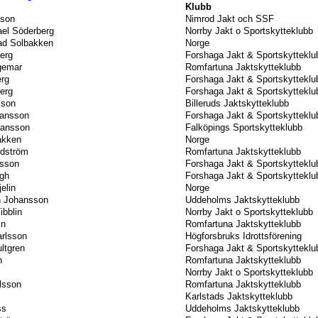
Klubb
sson
Nimrod Jakt och SSF
ael Söderberg
Norrby Jakt o Sportskytteklubb
tad Solbakken
Norge
berg
Forshaga Jakt & Sportskytteklu
gemar
Romfartuna Jaktskytteklubb
erg
Forshaga Jakt & Sportskytteklu
berg
Forshaga Jakt & Sportskytteklu
sson
Billeruds Jaktskytteklubb
hansson
Forshaga Jakt & Sportskytteklu
ansson
Falköpings Sportskytteklubb
akken
Norge
ndström
Romfartuna Jaktskytteklubb
lsson
Forshaga Jakt & Sportskytteklu
gh
Forshaga Jakt & Sportskytteklu
elin
Norge
n Johansson
Uddeholms Jaktskytteklubb
ibblin
Norrby Jakt o Sportskytteklubb
in
Romfartuna Jaktskytteklubb
rlsson
Högforsbruks Idrottsförening
ltgren
Forshaga Jakt & Sportskytteklu
n
Romfartuna Jaktskytteklubb
Norrby Jakt o Sportskytteklubb
lsson
Romfartuna Jaktskytteklubb
Karlstads Jaktskytteklubb
ss
Uddeholms Jaktskytteklubb