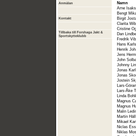
Namn
Anmälan
Arne Isak
Bengt Mik
Birgit Jos
Kontakt
Clarita Wi
Cristine O
Tillbaka till Forshaga Jakt &
Dan Lindb
Sportskytteklubb
Fredrik Vi
Hans Karl
Henrik Jo
Jens Herm
John Solb
Johnny Li
Jonas Kar
Jonas Sko
Jostein Skj
Lars-Göra
Lars-Åke T
Linda Bohl
Magnus Ca
Magnus Hu
Malin Ledi
Martin Häll
Mikael Kar
Niclas Ess
Niklas Mo