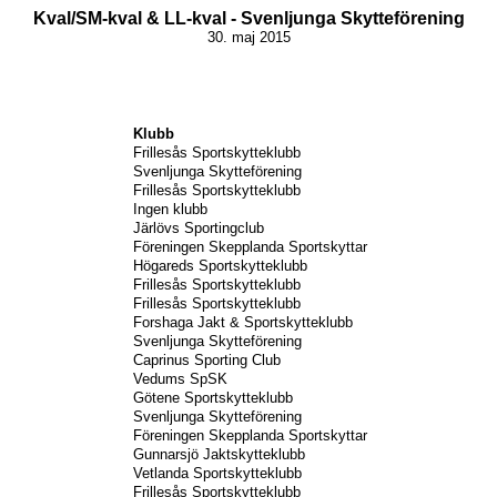
Kval/SM-kval & LL-kval - Svenljunga Skytteförening
30. maj 2015
Klubb
Frillesås Sportskytteklubb
Svenljunga Skytteförening
Frillesås Sportskytteklubb
Ingen klubb
Järlövs Sportingclub
Föreningen Skepplanda Sportskyttar
Högareds Sportskytteklubb
Frillesås Sportskytteklubb
Frillesås Sportskytteklubb
Forshaga Jakt & Sportskytteklubb
Svenljunga Skytteförening
Caprinus Sporting Club
Vedums SpSK
Götene Sportskytteklubb
Svenljunga Skytteförening
Föreningen Skepplanda Sportskyttar
Gunnarsjö Jaktskytteklubb
Vetlanda Sportskytteklubb
Frillesås Sportskytteklubb