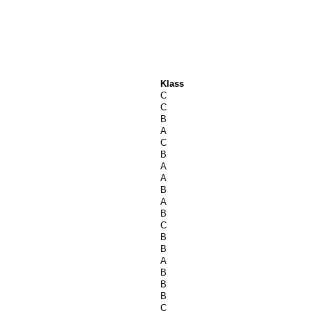
Klass
C
C
B
A
C
B
A
A
B
A
B
C
B
B
A
B
B
B
C