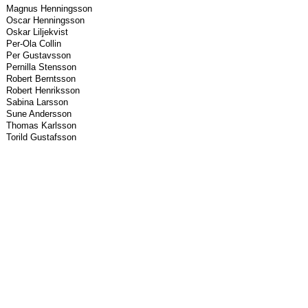
Magnus Henningsson
Oscar Henningsson
Oskar Liljekvist
Per-Ola Collin
Per Gustavsson
Pernilla Stensson
Robert Berntsson
Robert Henriksson
Sabina Larsson
Sune Andersson
Thomas Karlsson
Torild Gustafsson