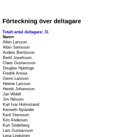
Förteckning över deltagare
Totalt antal deltagare: 31
Namn
Albin Larsson
Albin Stensson
Anders Berntsson
Bertil Josefsson
Claes Gustavsson
Douglas Hjärtinge
Fredrik Amour
Glenn Larsson
Helene Larsson
Henrik Johansson
Jan Widell
Jim Nilsson
Karl Ivar Holmstrand
Kenneth Nylander
Kent Stensson
Kim Andersen
Kurt Söderberg
Lars Gustavsson
Lena Lindström