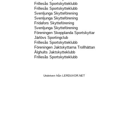
Frillesås Sportskytteklubb
Frillesås Sportskytteklubb
Svenljunga Skytteförening
Svenljunga Skytteförening
Fridafors Skytteförening
Svenljunga Skytteförening
Föreningen Skepplanda Sportskyttar
Järlövs Sportingclub
Frillesås Sportskytteklubb
Föreningen Jaktskyttarna Trollhättan
Älghults Jaktskytteklubb
Frillesås Sportskytteklubb
Utskriven från LERDUVOR.NET