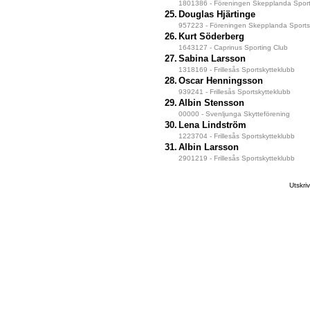
1801386 - Föreningen Skepplanda Sport
25.
Douglas Hjärtinge
957223 - Föreningen Skepplanda Sportsk
26.
Kurt Söderberg
1643127 - Caprinus Sporting Club
27.
Sabina Larsson
1318169 - Frillesås Sportskytteklubb
28.
Oscar Henningsson
939241 - Frillesås Sportskytteklubb
29.
Albin Stensson
00000 - Svenljunga Skytteförening
30.
Lena Lindström
1223704 - Frillesås Sportskytteklubb
31.
Albin Larsson
2901219 - Frillesås Sportskytteklubb
Utskr