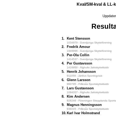
Kval/SM-kval & LL-k
Uppdater
Result
1.
Kent Stensson
1034979 - Svenljunga Skytteförening
2.
Fredrik Amour
1949996 - Svenljunga Skytteförening
3.
Per-Ola Collin
1414537 - Svenljunga Skytteförening
4.
Per Gustavsson
1416950 - Älghults Jaktskytteklubb
5.
Henrik Johansson
911059 - Järlövs Sportingclub
6.
Glenn Larsson
960795 - Frillesås Sportskytteklubb
7.
Lars Gustavsson
1084207 - Älghults Jaktskytteklubb
8.
Kim Andersen
926246 - Föreningen Skepplanda Sportsk
9.
Magnus Henningsson
939245 - Frillesås Sportskytteklubb
10.
Karl Ivar Holmstrand