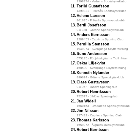
1398374 - Vedums Sportskytteklubb
11.
Torild Gustafsson
1399821 - Frillesås Sportskytteklubb
12.
Helene Larsson
961635 - Frillesås Sportskytteklubb
13.
Bertil Josefsson
911228 - Götene Sportskytteklubb
14.
Anders Berntsson
2289453 - Caprinus Sporting Club
15.
Pernilla Stensson
1949974 - Svenljunga Skytteförening
16.
Sune Andersson
675185 - För.jaktskyttarna Trollhättan
17.
Oskar Liljekvist
468500 - Svenljunga Skytteförening
18.
Kenneth Nylander
899674 - Götene Sportskytteklubb
19.
Claes Gustavsson
911067 - Järlövs Sportingclub
20.
Robert Henriksson
752327 - Järlövs Sportingclub
21.
Jan Widell
1560453 - Bredareds Sportskytteklubb
22.
Jim Nilsson
237432 - Caprinus Sporting Club
23.
Thomas Karlsson
1659272 - Älghults Jaktskytteklubb
24.
Robert Berntsson