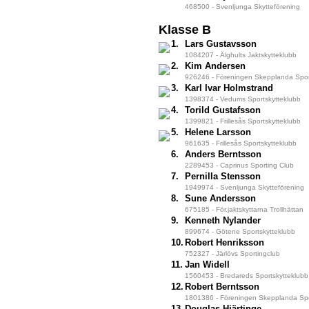
468500 - Svenljunga Skytteförening
Klasse B
1.
Lars Gustavsson
1084207 - Älghults Jaktskytteklubb
2.
Kim Andersen
926246 - Föreningen Skepplanda Sport
3.
Karl Ivar Holmstrand
1398374 - Vedums Sportskytteklubb
4.
Torild Gustafsson
1399821 - Frillesås Sportskytteklubb
5.
Helene Larsson
961635 - Frillesås Sportskytteklubb
6.
Anders Berntsson
2289453 - Caprinus Sporting Club
7.
Pernilla Stensson
1949974 - Svenljunga Skytteförening
8.
Sune Andersson
675185 - För.jaktskyttarna Trollhättan
9.
Kenneth Nylander
899674 - Götene Sportskytteklubb
10.
Robert Henriksson
752327 - Järlövs Sportingclub
11.
Jan Widell
1560453 - Bredareds Sportskytteklubb
12.
Robert Berntsson
1801386 - Föreningen Skepplanda Spo
13.
Douglas Hjärtinge