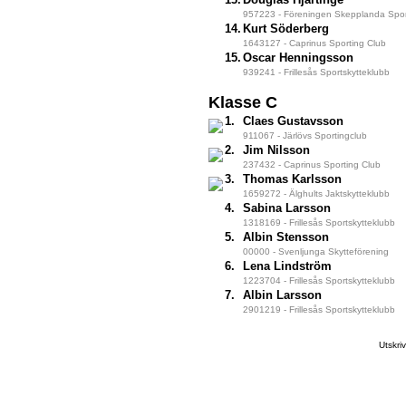
957223 - Föreningen Skepplanda Sport
14.
Kurt Söderberg
1643127 - Caprinus Sporting Club
15.
Oscar Henningsson
939241 - Frillesås Sportskytteklubb
Klasse C
1.
Claes Gustavsson
911067 - Järlövs Sportingclub
2.
Jim Nilsson
237432 - Caprinus Sporting Club
3.
Thomas Karlsson
1659272 - Älghults Jaktskytteklubb
4.
Sabina Larsson
1318169 - Frillesås Sportskytteklubb
5.
Albin Stensson
00000 - Svenljunga Skytteförening
6.
Lena Lindström
1223704 - Frillesås Sportskytteklubb
7.
Albin Larsson
2901219 - Frillesås Sportskytteklubb
Utskr