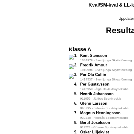
Kval/SM-kval & LL-k
Uppdater
Resulta
Klasse A
1.
Kent Stensson
1034979 - Svenljunga Skytteförening
2.
Fredrik Amour
1949996 - Svenljunga Skytteförening
3.
Per-Ola Collin
1414537 - Svenljunga Skytteförening
4.
Per Gustavsson
1416950 - Älghults Jaktskytteklubb
5.
Henrik Johansson
911059 - Järlövs Sportingclub
6.
Glenn Larsson
960795 - Frillesås Sportskytteklubb
7.
Magnus Henningsson
939245 - Frillesås Sportskytteklubb
8.
Bertil Josefsson
911228 - Götene Sportskytteklubb
9.
Oskar Liljekvist