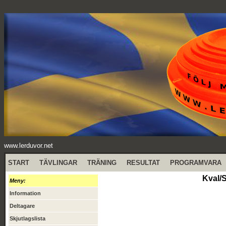
www.lerduvor.net
START
TÄVLINGAR
TRÄNING
RESULTAT
PROGRAMVARA
Kval/S
Meny:
Information
Deltagare
Skjutlagslista