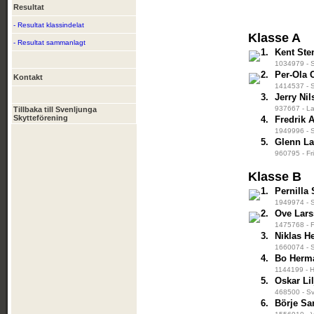
Resultat
- Resultat klassindelat
Klasse A
- Resultat sammanlagt
1.
Kent Ste
1034979 - S
2.
Per-Ola 
Kontakt
1414537 - S
3.
Jerry Ni
937667 - La
Tillbaka till Svenljunga
Skytteförening
4.
Fredrik 
1949996 - S
5.
Glenn L
960795 - Fr
Klasse B
1.
Pernilla
1949974 - S
2.
Ove Lar
1475768 - F
3.
Niklas H
1660074 - S
4.
Bo Herm
1144199 - H
5.
Oskar Lil
468500 - Sv
6.
Börje Sa