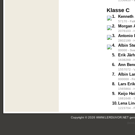
1556910 - V
Klasse C
1.
Kenneth
57170 - Fal
2.
Morgan 
2076103 - H
3.
Antonio
2802199 - H
4.
Albin St
00000 - Sve
5.
Erik Järh
1638269 - H
6.
Ann Ben
1557072 - V
7.
Albin La
000000 - Fr
8.
Lars Eri
1565864 - H
9.
Keijo He
1681648 - S
10.
Lena Li
1223704 - F
Copyright © 2026 WWW.LERDUVOR.NET ge
(leir