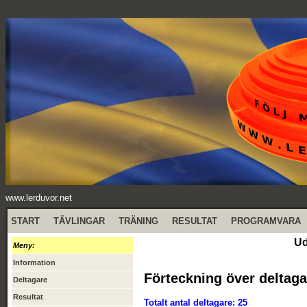
www.lerduvor.net
START
TÄVLINGAR
TRÄNING
RESULTAT
PROGRAMVARA
Ud
Meny:
Information
Förteckning över deltaga
Deltagare
Resultat
Totalt antal deltagare: 25