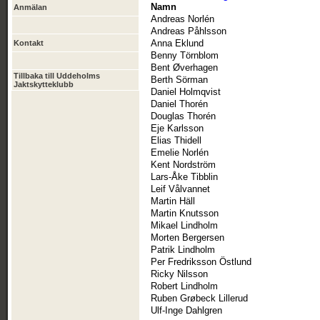
Namn
Anmälan
Andreas Norlén
Andreas Påhlsson
Anna Eklund
Kontakt
Benny Törnblom
Bent Øverhagen
Tillbaka till Uddeholms
Berth Sörman
Jaktskytteklubb
Daniel Holmqvist
Daniel Thorén
Douglas Thorén
Eje Karlsson
Elias Thidell
Emelie Norlén
Kent Nordström
Lars-Åke Tibblin
Leif Vålvannet
Martin Häll
Martin Knutsson
Mikael Lindholm
Morten Bergersen
Patrik Lindholm
Per Fredriksson Östlund
Ricky Nilsson
Robert Lindholm
Ruben Grøbeck Lillerud
Ulf-Inge Dahlgren