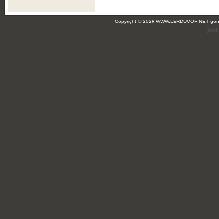
Copyright © 2026 WWW.LERDUVOR.NET ge
(leir