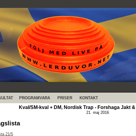
SULTAT
PROGRAMVARA
PRISER
KONTAKT
Kval/SM-kval + DM, Nordisk Trap - Forshaga Jakt &
21. maj 2016
agslista
sta 21/5