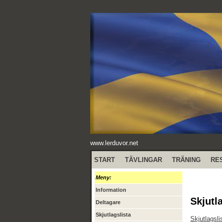
www.lerduvor.net
START
TÄVLINGAR
TRÄNING
RE
Meny:
Information
Skjutl
Deltagare
Skjutlagslista
Skjutlagsli