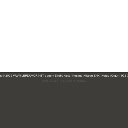
ght © 2026 WWW.LERDUVOR.NET genom
Sindre Asser Netland Nilssen ENK, Norge (Org.nr: 992 
(leirdue-web-76c49c557b-5zcqw)