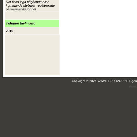
Det finns inga pågående eller
kommande tävlingar registrerade
på www.lerduvor.net
Tidigare tävlingar:
2015
Copyright © 2026 WWW.LERDUVOR.NET ge
(leir