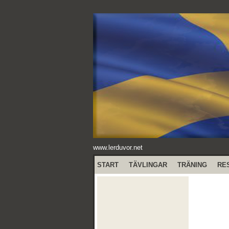
www.lerduvor.net
START
TÄVLINGAR
TRÄNING
RE