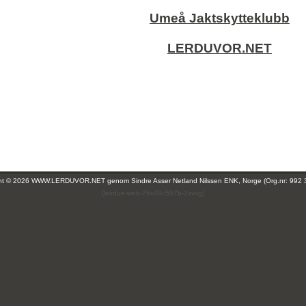
Umeå Jaktskytteklubb
LERDUVOR.NET
ght © 2026 WWW.LERDUVOR.NET genom
Sindre Asser Netland Nilssen ENK, Norge (Org.nr: 992 
(leirdue-web-76c49c557b-2xvxg)