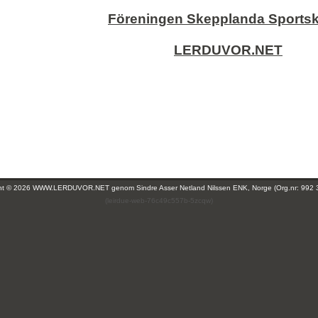
Föreningen Skepplanda Sportsk
LERDUVOR.NET
ght © 2026 WWW.LERDUVOR.NET genom
Sindre Asser Netland Nilssen ENK, Norge (Org.nr: 992 
(leirdue-web-76c49c557b-5zcqw)