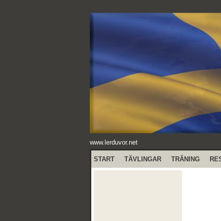
www.lerduvor.net
START
TÄVLINGAR
TRÄNING
RE