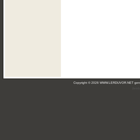
Copyright © 2026 WWW.LERDUVOR.NET ge
(leir