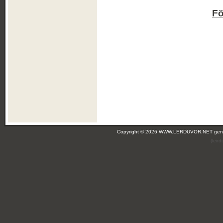
Fö
Copyright © 2026 WWW.LERDUVOR.NET ge
(leir