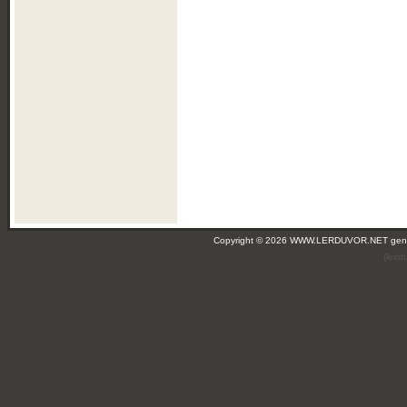
Copyright © 2026 WWW.LERDUVOR.NET ge
(leir