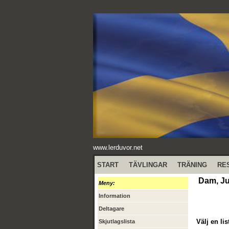
www.lerduvor.net
START
TÄVLINGAR
TRÄNING
RE
Dam, Ju
Meny:
Information
Deltagare
Välj en lis
Skjutlagslista