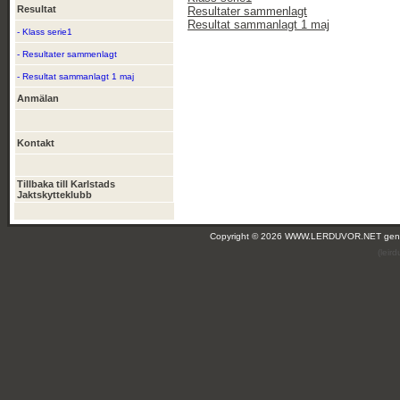
Resultat
Resultater sammenlagt
Resultat sammanlagt 1 maj
- Klass serie1
- Resultater sammenlagt
- Resultat sammanlagt 1 maj
Anmälan
Kontakt
Tillbaka till Karlstads
Jaktskytteklubb
Copyright © 2026 WWW.LERDUVOR.NET ge
(leir