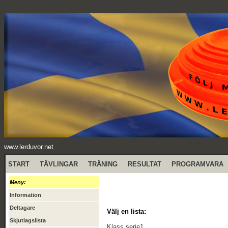
www.lerduvor.net
START
TÄVLINGAR
TRÄNING
RESULTAT
PROGRAMVARA
Meny:
Information
Deltagare
Välj en lista:
Skjutlagslista
Klass serie1