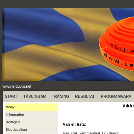
www.lerduvor.net
START
TÄVLINGAR
TRÄNING
RESULTAT
PROGRAMVARA
Vild
Meny:
Information
Deltagare
Välj en lista:
Skjutlagslista
Resultat Sammanlagt 125 duvor