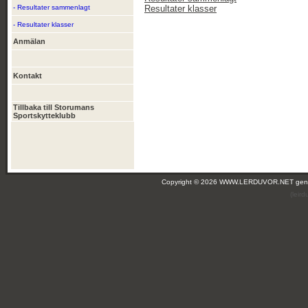
- Resultater sammenlagt
Resultater klasser
- Resultater klasser
Anmälan
Kontakt
Tillbaka till Storumans
Sportskytteklubb
Copyright © 2026 WWW.LERDUVOR.NET ge
(leir