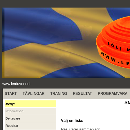
www.lerduvor.net
START
TÄVLINGAR
TRÄNING
RESULTAT
PROGRAMVARA
SM
Meny:
Information
Deltagare
Välj en lista:
Resultat
Resultater sammenlagt