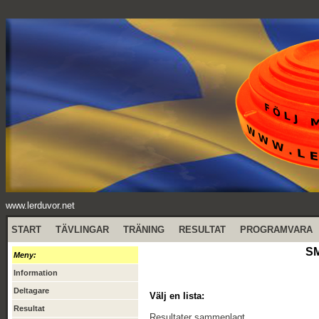
www.lerduvor.net
START
TÄVLINGAR
TRÄNING
RESULTAT
PROGRAMVARA
SM
Meny:
Information
Deltagare
Välj en lista:
Resultat
Resultater sammenlagt