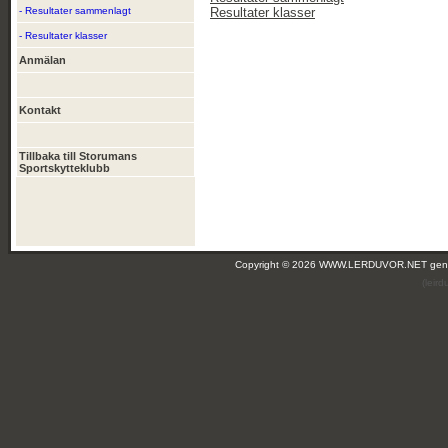
- Resultater sammenlagt
Resultater klasser
- Resultater klasser
Anmälan
Kontakt
Tillbaka till Storumans
Sportskytteklubb
Copyright © 2026 WWW.LERDUVOR.NET ge
(leir