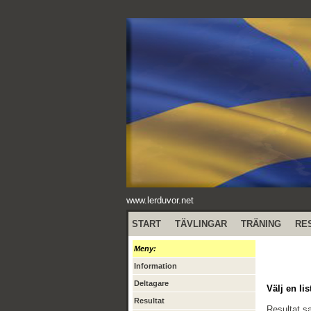
www.lerduvor.net
START
TÄVLINGAR
TRÄNING
RE
Meny:
Information
Deltagare
Välj en lis
Resultat
Resultat 