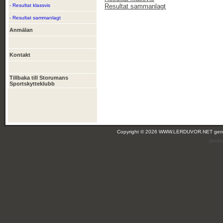
- Resultat klassvis
Resultat sammanlagt
- Resultat sammanlagt
Anmälan
Kontakt
Tillbaka till Storumans
Sportskytteklubb
Copyright © 2026 WWW.LERDUVOR.NET ge
(leir