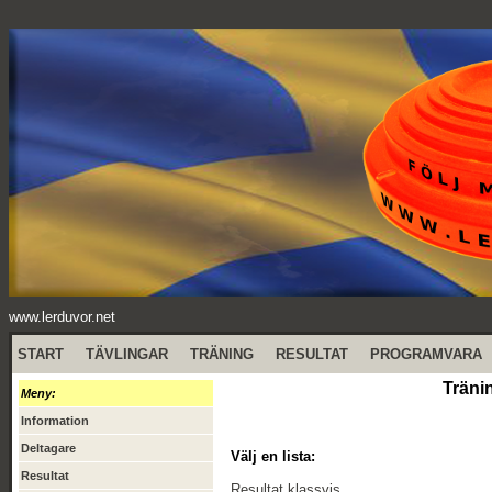
www.lerduvor.net
START
TÄVLINGAR
TRÄNING
RESULTAT
PROGRAMVARA
Träni
Meny:
Information
Deltagare
Välj en lista:
Resultat
Resultat klassvis