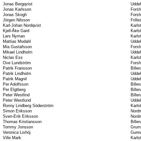
Jonas Bergqvist
Uddeh
Jonas Karlsson
Forsh
Jonas Skogh
Forsh
Jörgen Nilsson
Frill
Karl-Johan Nordqvist
Karls
Kjell-Åke Gard
Karls
Lars Nyman
Karls
Mattias Modahl
Uddeh
Mia Gustafsson
Forsh
Mikael Lindholm
Uddeh
Niclas Ess
Karls
Ove Lundström
Forsh
Patrik Fransson
Bille
Patrik Lindholm
Uddeh
Patrik Magnil
Uddeh
Per Adolfsson
Bille
Per Elgtberg
Bille
Peter Westlind
Bille
Peter Westlund
Uddeh
Ronny Lindberg Söderström
Karls
Simon Eriksson
Nordm
Sven-Erik Eriksson
Nordm
Thomas Kristiansson
Bille
Tommy Jonsson
Grums
Veronica Lishöj
Gunna
Ville Mark
Karls