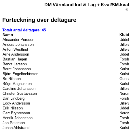
DM Värmland Ind & Lag + Kval/SM-kval,
6
Förteckning över deltagare
Totalt antal deltagare: 45
Namn
Klub
Alexander Persson
Uddeh
Anders Johansson
Bille
Anton Westlind
Bille
Arne Andersson
Uddeh
Bastian Hagen
Forsh
Bengt Larsson
Forsh
Bernt Johansson
Karls
Björn Engelbrektsson
Karls
Bo Nilsson
Gunna
Börje Magnusson
Karls
Caroline Johansson
Bille
Christer Gustavsson
Nordm
Dan Lindberg
Forsh
Eddy Andersson
Bille
Erik Nilsson
Uddeh
Gert Bryntesson
Nordm
Henrik Johansson
Forsh
Jan Peterson
Forsh
Johan Ahlstrand
Karls