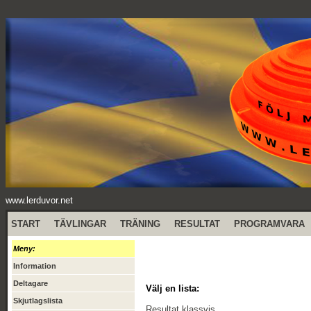
www.lerduvor.net
START
TÄVLINGAR
TRÄNING
RESULTAT
PROGRAMVARA
Meny:
Information
Deltagare
Välj en lista:
Skjutlagslista
Resultat klassvis