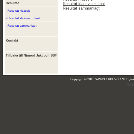
Resultat
Resultat klassvis + final
Resultat sammanlagt
- Resultat klassvis
- Resultat klassvis + final
- Resultat sammanlagt
Kontakt
Tillbaka till Nimrod Jakt och SSF
Copyright © 2026 WWW.LERDUVOR.NET ge
(leir