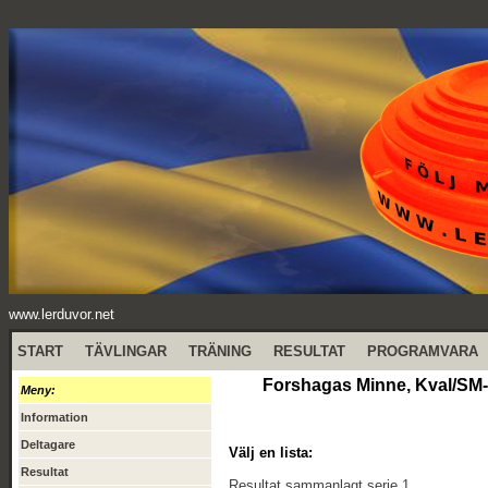
www.lerduvor.net
START
TÄVLINGAR
TRÄNING
RESULTAT
PROGRAMVARA
Forshagas Minne, Kval/SM-k
Meny:
Information
Deltagare
Välj en lista:
Resultat
Resultat sammanlagt serie 1