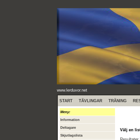
www.lerduvor.net
START
TÄVLINGAR
TRÄNING
RE
Meny:
Information
Deltagare
Välj en lis
Skjutlagslista
Resultater 