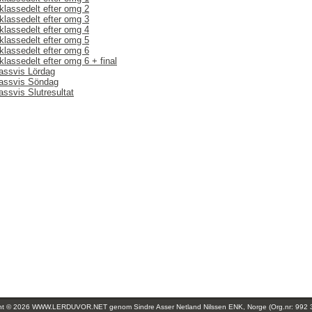
klassedelt efter omg 2
klassedelt efter omg 3
klassedelt efter omg 4
klassedelt efter omg 5
klassedelt efter omg 6
klassedelt efter omg 6 + final
lassvis Lördag
lassvis Söndag
assvis Slutresultat
ght © 2026 WWW.LERDUVOR.NET genom
Sindre Asser Netland Nilssen ENK, Norge (Org.nr: 992 