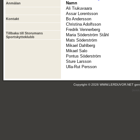
Namn
Anmälan
Ali Tiukuvaara
Assar Lorentsson
Bo Andersson
Kontakt
Christina Adolfsson
Fredrik Vennerberg
Tillbaka till Storumans
Maria Söderström Ståhl
Sportskytteklubb
Mats Söderström
Mikael Dahlberg
Mikael Salo
Pontus Söderström
Sture Larsson
Ulla-Rut Persson
Copyright © 2026 WWW.LERDUVOR.NET ge
(leir