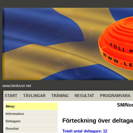
www.lerduvor.net
START
TÄVLINGAR
TRÄNING
RESULTAT
PROGRAMVARA
SM/Nor
Meny:
Information
Förteckning över deltaga
Deltagare
Resultat
Totalt antal deltagare: 12