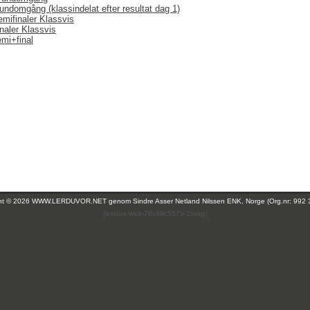
undomgång (klassindelat efter resultat dag 1)
emifinaler Klassvis
naler Klassvis
emi+final
ght © 2026 WWW.LERDUVOR.NET genom
Sindre Asser Netland Nilssen ENK, Norge (Org.nr: 992 
(leirdue-web-76c49c557b-2xvxg)