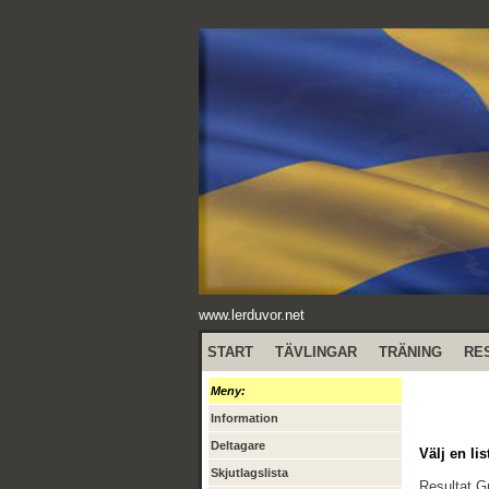
www.lerduvor.net
START
TÄVLINGAR
TRÄNING
RE
Meny:
Information
Deltagare
Välj en lis
Skjutlagslista
Resultat 