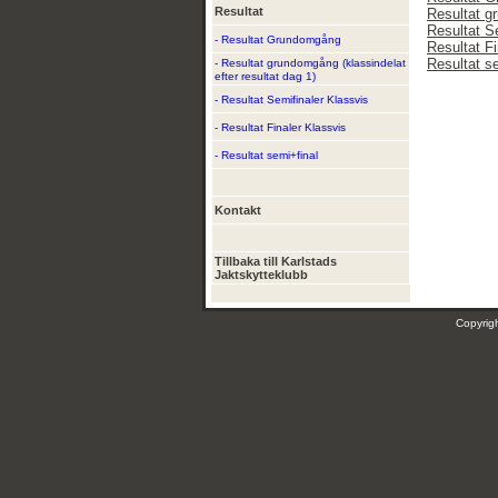
Resultat
Resultat gr
Resultat S
- Resultat Grundomgång
Resultat Fi
Resultat s
- Resultat grundomgång (klassindelat
efter resultat dag 1)
- Resultat Semifinaler Klassvis
- Resultat Finaler Klassvis
- Resultat semi+final
Kontakt
Tillbaka till Karlstads
Jaktskytteklubb
Copyri