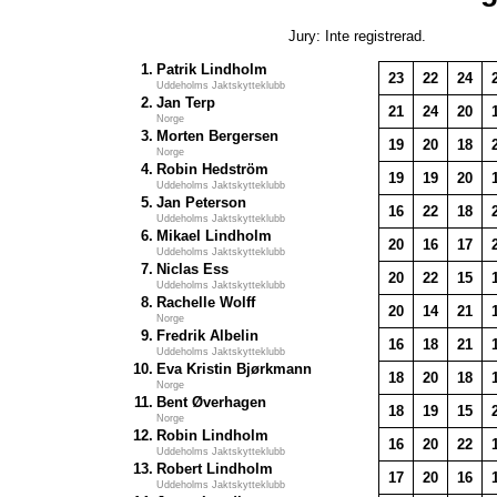
Jury: Inte registrerad.
1.
Patrik Lindholm
23
22
24
Uddeholms Jaktskytteklubb
2.
Jan Terp
21
24
20
Norge
3.
Morten Bergersen
19
20
18
Norge
4.
Robin Hedström
19
19
20
Uddeholms Jaktskytteklubb
5.
Jan Peterson
16
22
18
Uddeholms Jaktskytteklubb
6.
Mikael Lindholm
20
16
17
Uddeholms Jaktskytteklubb
7.
Niclas Ess
20
22
15
Uddeholms Jaktskytteklubb
8.
Rachelle Wolff
20
14
21
Norge
9.
Fredrik Albelin
16
18
21
Uddeholms Jaktskytteklubb
10.
Eva Kristin Bjørkmann
18
20
18
Norge
11.
Bent Øverhagen
18
19
15
Norge
12.
Robin Lindholm
16
20
22
Uddeholms Jaktskytteklubb
13.
Robert Lindholm
17
20
16
Uddeholms Jaktskytteklubb