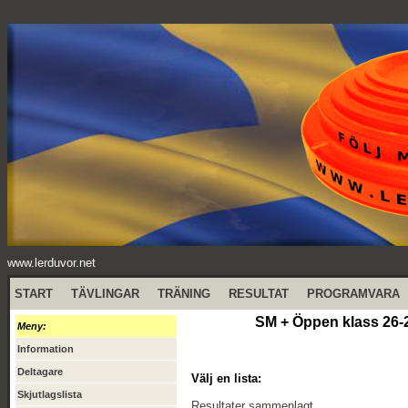
www.lerduvor.net
START
TÄVLINGAR
TRÄNING
RESULTAT
PROGRAMVARA
SM + Öppen klass 26-2
Meny:
Information
Deltagare
Välj en lista:
Skjutlagslista
Resultater sammenlagt