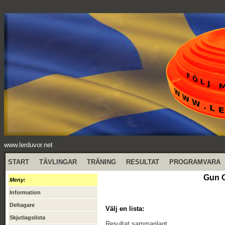
www.lerduvor.net
START
TÄVLINGAR
TRÄNING
RESULTAT
PROGRAMVARA
Gun C
Meny:
Information
Deltagare
Välj en lista:
Skjutlagslista
Resultat sammanlagt