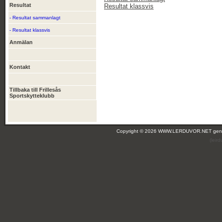
Resultat
Resultat klassvis
- Resultat sammanlagt
- Resultat klassvis
Anmälan
Kontakt
Tillbaka till Frillesås
Sportskytteklubb
Copyright © 2026 WWW.LERDUVOR.NET ge
(leir