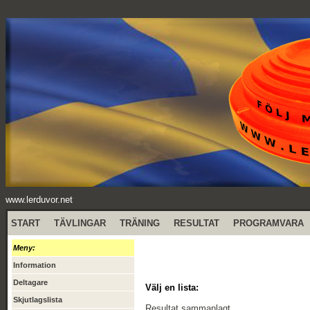
www.lerduvor.net
START
TÄVLINGAR
TRÄNING
RESULTAT
PROGRAMVARA
Meny:
Information
Deltagare
Välj en lista:
Skjutlagslista
Resultat sammanlagt