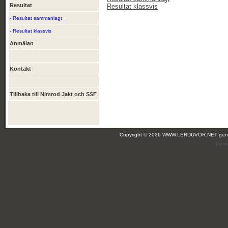
Resultat
Resultat klassvis
- Resultat sammanlagt
- Resultat klassvis
Anmälan
Kontakt
Tillbaka till Nimrod Jakt och SSF
Copyright © 2026 WWW.LERDUVOR.NET ge
(lei