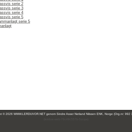
assvis serie 2
assvis serie 3
assvis serie 4
assvis serie 5
ammanlagt serie 5
manlagt
ght © 2026 WWW.LERDUVOR.NET genom
Sindre Asser Netland Nilssen ENK, Norge (Org.nr: 992 
(leirdue-web-76c49c557b-5zcqw)