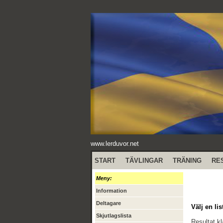
www.lerduvor.net
START
TÄVLINGAR
TRÄNING
RE
Meny:
Information
Deltagare
Välj en lis
Skjutlagslista
Resultat kl