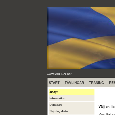
www.lerduvor.net
START
TÄVLINGAR
TRÄNING
RE
Meny:
Information
Deltagare
Välj en lis
Skjutlagslista
Resultat 