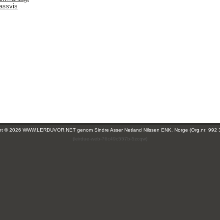
lassvis
ght © 2026 WWW.LERDUVOR.NET genom
Sindre Asser Netland Nilssen ENK, Norge (Org.nr: 992 
(leirdue-web-76c49c557b-5zcqw)