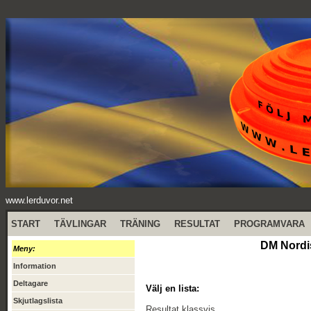
www.lerduvor.net
START
TÄVLINGAR
TRÄNING
RESULTAT
PROGRAMVARA
DM Nordis
Meny:
Information
Deltagare
Välj en lista:
Skjutlagslista
Resultat klassvis