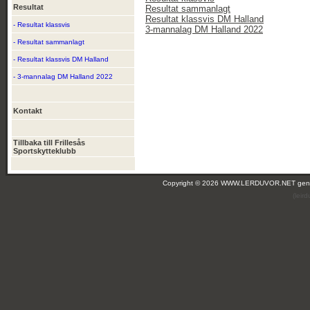
Resultat
Resultat sammanlagt
Resultat klassvis DM Halland
- Resultat klassvis
3-mannalag DM Halland 2022
- Resultat sammanlagt
- Resultat klassvis DM Halland
- 3-mannalag DM Halland 2022
Kontakt
Tillbaka till Frillesås
Sportskytteklubb
Copyright © 2026 WWW.LERDUVOR.NET ge
(leir